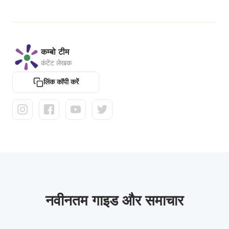
कम्बो टीम
कंटेंट लेखक
लिंक कॉपी करें
नवीनतम गाइड और समाचार